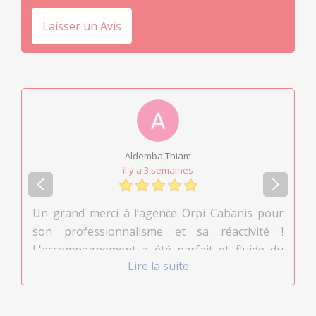
Laisser un Avis
Luc Richard
il y a un mois
banis pour
Merci infiniment à Ludovic Ellenstein po
ctivité !
disponibilité et son professionalisme
 fluide du
l'estimation de valeur de notre maison da
Lire la suite
n de mon
quartier des Routes à Toulon.
ent cette
te. »