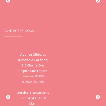
CONTACTEZ-NOUS
Agence Ollioules
(Gestion & Location)
Vi
212 Chemin Des
Delphiniums Espace
Mermoz 83190
83190 Ollioules
S
Service Transactions
Tél : 04 94 11 11 90
cab
Mail :