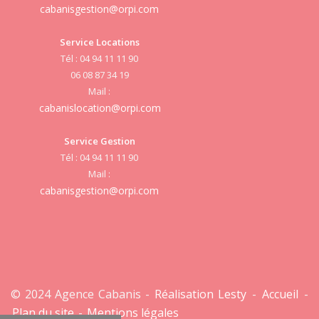
cabanisgestion@orpi.com
Service Locations
Tél : 04 94 11 11 90
cab
06 08 87 34 19
Mail :
cabanislocation@orpi.com
Service Gestion
cab
Tél : 04 94 11 11 90
Mail :
cabanisgestion@orpi.com
© 2024 Agence Cabanis -
Réalisation Lesty
-
Accueil
-
Plan du site
-
Mentions légales