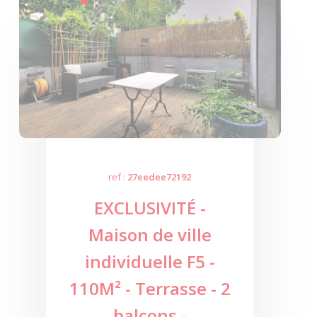
ref :
27eedee72192
EXCLUSIVITÉ -
Maison de ville
individuelle F5 -
110M² - Terrasse - 2
balcons -