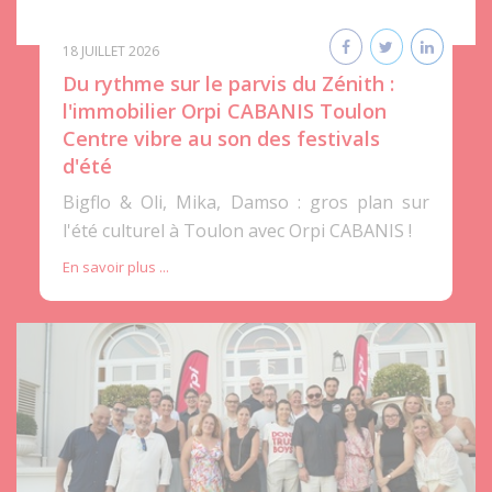
18 JUILLET 2026
Du rythme sur le parvis du Zénith :
l'immobilier Orpi CABANIS Toulon
Centre vibre au son des festivals
d'été
Bigflo & Oli, Mika, Damso : gros plan sur
l'été culturel à Toulon avec Orpi CABANIS !
En savoir plus ...