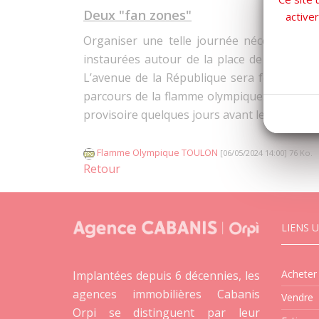
Deux "fan zones"
active
Organiser une telle journée nécessite le
instaurées autour de la place de la Libert
L’avenue de la République sera fermée à la
parcours de la flamme olympique. La Ville
provisoire quelques jours avant le jour J.
Flamme Olympique TOULON
[06/05/2024 14:00] 76 Ko.
Retour
LIENS U
Acheter
Implantées depuis 6 décennies, les
agences immobilières Cabanis
Vendre
Orpi se distinguent par leur