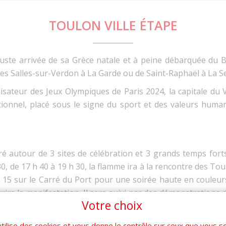
TOULON VILLE ÉTAPE
uste arrivée de sa Grèce natale et à peine débarquée du B
 des Salles-sur-Verdon à La Garde ou de Saint-Raphaël à La 
nisateur des Jeux Olympiques de Paris 2024, la capitale du 
ionnel, placé sous le signe du sport et des valeurs huma
autour de 3 sites de célébration et 3 grands temps forts 
0, de 17 h 40 à 19 h 30, la flamme ira à la rencontre des To
 15 sur le Carré du Port pour une soirée haute en couleurs
ira la manifestation. Il sera suivi par des démonstrations d
Votre choix
u port ou place de la Liberté
,
aux spectacles de danse aérie
le show électrique d’un millier de drones viendront clore c
utilise des cookies et vous donne le contrôle sur ceux que vous s