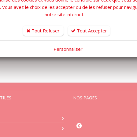
r. Vous avez le choix de les accepter ou de les refuser pour navig
notre site internet.
 déploiement de mesures de sécurité adaptées à tous et p
é et le sur le port de Toulon du même type que celle mise 
Tout Refuser
Tout Accepter
 circulation de 15 heures à minuit. Des restrictions de cir
 de Toulon mettra tout en œuvre pour limiter les désagré
Personnaliser
TILES
NOS PAGES
Agence 
21 Rue De L
83190 O