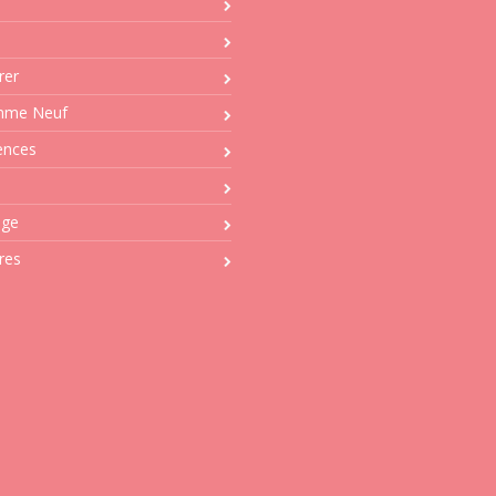
Service T
Tél : 04 
rer
Ma
mme Neuf
cabanisollio
ences
Service 
Tél : 04 
age
06 08 
Ma
res
estelle.ba
Service
Tél : 04 
Ma
cabanisgest