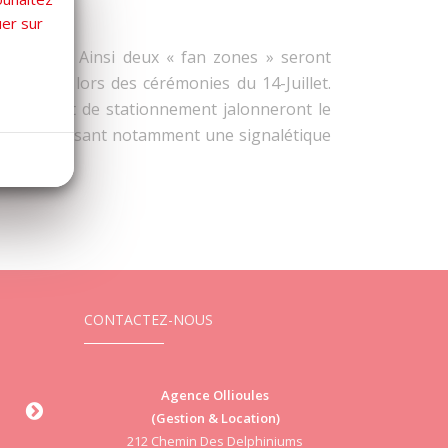
uer sur
our tous. Ainsi deux « fan zones » seront
en place lors des cérémonies du 14-Juillet.
culation et de stationnement jalonneront le
ments en posant notamment une signalétique
CONTACTEZ-NOUS
Ollioules
Agence Ollioules
Agence Le B
a République
(Gestion & Location)
Villa Le Marius 
llioules
212 Chemin Des Delphiniums
Libérati