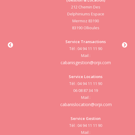
212 Chemin Des
Delphiniums Espace
Mermoz 83190
83190 Ollioules
S
Service Transactions
Tél : 04 94 11 11 90
cab
Mail :
cabanisgestion@orpi.com
Service Locations
Tél : 04 94 11 11 90
cab
06 08 87 34 19
Mail :
cabanislocation@orpi.com
Service Gestion
cab
Tél : 04 94 11 11 90
Mail :