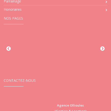
Parrainage
Honoraires
NOS PAGES
CONTACTEZ-NOUS
Agence Ollioules
(Gestion & Location)
Vi