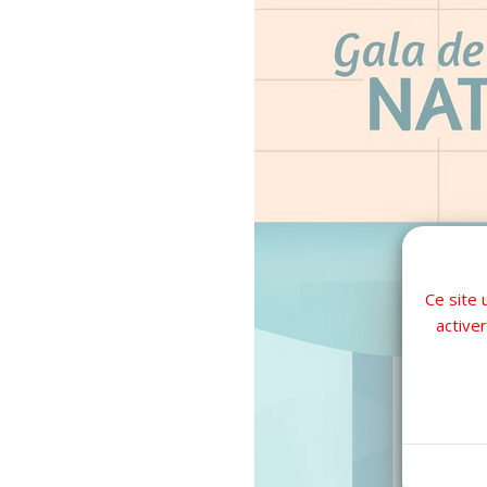
Ce site 
active