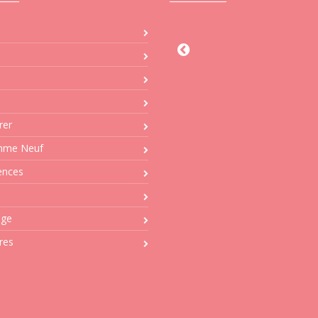
Agence 
21 Rue De L
83190 O
Service T
Tél : 04 
rer
Ma
mme Neuf
cabanisollio
ences
Service 
Tél : 04 
age
06 08 
Ma
res
estelle.ba
Service
Tél : 04 
Ma