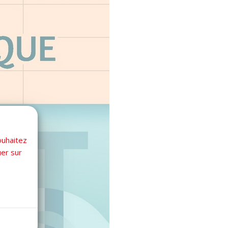
ouhaitez
uer sur