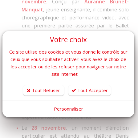
novembre
. Conçu par
Auranne Brunet-
Manquat
, jeune enseignante, il combine solo
chorégraphique et performance vidéo, avec
une première partie assurée par le Ballet
junior. Le tout sur une musique de
Thomas
Votre choix
Fernier
, accompagnée de projections
signées
Tadzio
.
Ce site utilise des cookies et vous donne le contrôle sur
ceux que vous souhaitez activer. Vous avez le choix de
Le
14 décembre
, à l’espace Tisot de La Seyne-
les accepter ou de les refuser pour naviguer sur notre
sur-Mer, l’orchestre symphonique du
site internet.
Conservatoire TPM dirigé par
Jean-Louis
Maes
proposera le concert
ZAP
. Ce voyage
Tout Refuser
Tout Accepter
musical mettra à l’honneur les grands noms
des années 1970 comme
Frank Zappa, Led
Zeppelin et Pink Floyd
, mêlant ambition,
Personnaliser
expérimentation et popularité.
Le
28 novembre
, un moment d’émotion
particulier est attendu au théâtre Denis