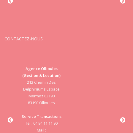
CONTACTEZ-NOUS
Agence Ollioules
(Gestion & Location)
Vi
212 Chemin Des
Delphiniums Espace
Mermoz 83190
83190 Ollioules
S
Service Transactions
Tél : 04 94 11 11 90
cab
Mail :