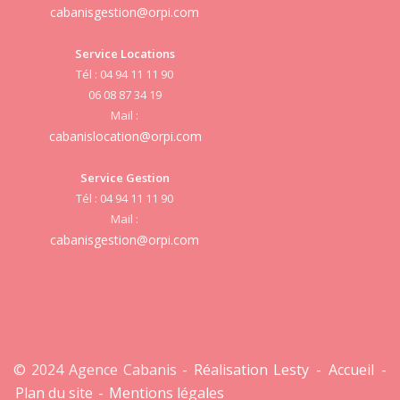
cabanisgestion@orpi.com
Service Locations
Tél : 04 94 11 11 90
cab
06 08 87 34 19
Mail :
cabanislocation@orpi.com
Service Gestion
cab
Tél : 04 94 11 11 90
Mail :
cabanisgestion@orpi.com
© 2024 Agence Cabanis -
Réalisation Lesty
-
Accueil
-
Plan du site
-
Mentions légales