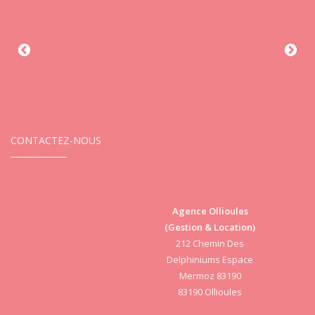
CONTACTEZ-NOUS
Agence Ollioules
(Gestion & Location)
Vi
212 Chemin Des
Delphiniums Espace
Mermoz 83190
83190 Ollioules
S