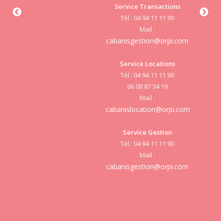
Service Transactions
Tél : 04 94 11 11 90
cab
Mail :
cabanisgestion@orpi.com
Service Locations
Tél : 04 94 11 11 90
cab
06 08 87 34 19
Mail :
cabanislocation@orpi.com
Service Gestion
cab
Tél : 04 94 11 11 90
Mail :
cabanisgestion@orpi.com