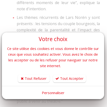
différents moments de leur vie", explique la
note d'intention.
Les thèmes récurrents de Lars Norén y sont
présents : les tensions du couple bourgeois, la
complexité de la parentalité et l'impact des
névroses familiales.
Votre choix
Charles Berling : "Une invitation au théâtre"
Ce site utilise des cookies et vous donne le contrôle sur
"Un gros travail d'adaptation a été entamé il y
ceux que vous souhaitez activer. Vous avez le choix de
a plus de deux ans", précise Charles Berling.
les accepter ou de les refuser pour naviguer sur notre
site internet.
"Lars Norén est un maître suédois de la
dramaturgie, décédé en 2021. Nous avons
Tout Refuser
Tout Accepter
voulu rendre hommage à son œuvre."
"Cette création, pensée pour une petite salle,
Personnaliser
est jouée longuement à Toulon pour inciter le
public à venir au théâtre."