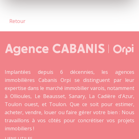
Retour
Implantées depuis 6 décennies, les agences
immobilières Cabanis Orpi se distinguent par leur
expertise dans le marché immobilier varois, notamment
à Ollioules, Le Beausset, Sanary, La Cadière d'Azur,
Toulon ouest, et Toulon. Que ce soit pour estimer,
acheter, vendre, louer ou faire gérer votre bien : Nous
travaillons à vos côtés pour concrétiser vos projets
immobiliers !
LIENS UTILES